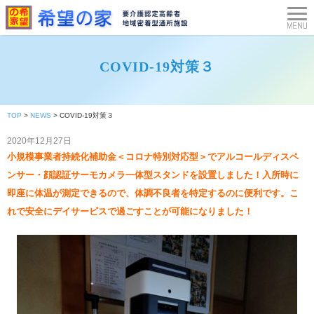
COVID-19対策３
TOP
>
NEWS
>
COVID-19対策３
2020年12月27日
小規模事業者持続化補助金＜コロナ特別対応型＞でアルコールディスペ
ンサー・顔認証サーモカメラ一体型スタンドを設置しました！入所時に
即座に体温が測定できるので、体調不良者を特定するのに便利です。こ
れで安全にデイサービスで過ごすことが可能になりました！