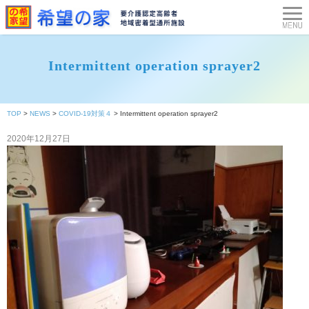
Intermittent operation sprayer2
TOP
>
NEWS
>
COVID-19対策４
>
Intermittent operation sprayer2
2020年12月27日