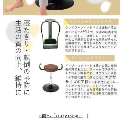
«前へ「crazy easy」
｜