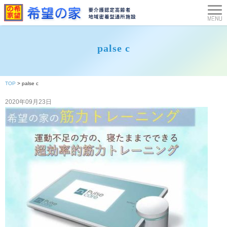
palse c
TOP
>
palse c
2020年09月23日