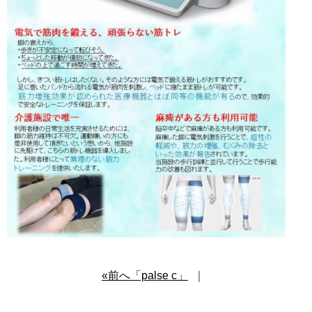
«前へ「palse c」
｜